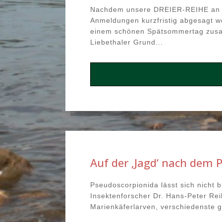
Nachdem unsere DREIER-REIHE an de
Anmeldungen kurzfristig abgesagt 
einem schönen Spätsommertag zusam
Liebethaler Grund...
Auf der ‚Jagd‘ nach dem 
Pseudoscorpionida lässt sich nicht 
Insektenforscher Dr. Hans-Peter Re
Marienkäferlarven, verschiedenste g