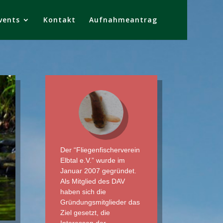
vents
Kontakt
Aufnahmeantrag
Der “Fliegenfischerverein
Elbtal e.V.” wurde im
Januar 2007 gegründet.
Als Mitglied des DAV
haben sich die
Gründungsmitglieder das
Ziel gesetzt, die