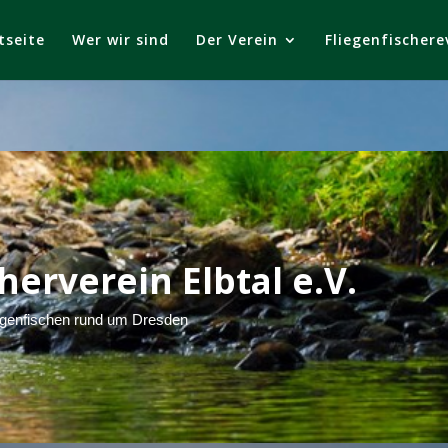
tseite
Wer wir sind
Der Verein
Fliegenfischere
herverein Elbtal e.V.
egenfischen rund um Dresden