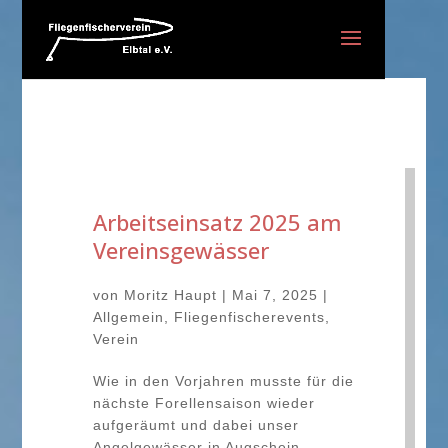
Arbeitseinsatz 2025 am
Vereinsgewässer
von
Moritz Haupt
|
Mai 7, 2025
|
Allgemein
,
Fliegenfischerevents
,
Verein
Wie in den Vorjahren musste für die
nächste Forellensaison wieder
aufgeräumt und dabei unser
Angelgewässer in Augschein