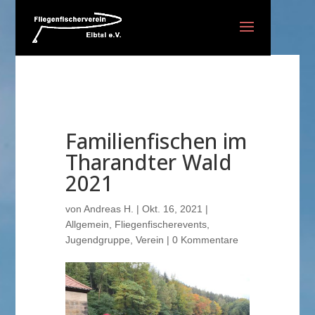
Familienfischen im
Tharandter Wald
2021
von
Andreas H.
|
Okt. 16, 2021
|
Allgemein
,
Fliegenfischerevents
,
Jugendgruppe
,
Verein
|
0 Kommentare