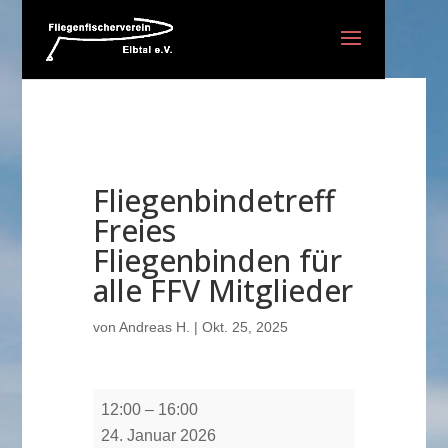
Fliegenbindetreff
Freies
Fliegenbinden für
alle FFV Mitglieder
von
Andreas H.
|
Okt. 25, 2025
Fliegenbindetreff
12:00
–
16:00
Freies
24. Januar 2026