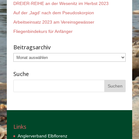
DREIER-REIHE an der Wesenitz im Herbst 2023
Auf der ‚Jagd‘ nach dem Pseudoskorpion
Arbeitseinsatz 2023 am Vereinsgewässer
Fliegenbindekurs für Anfänger
Beitragsarchiv
Beitragsarchiv
Suche
Links
Anglerverband Elbflorenz