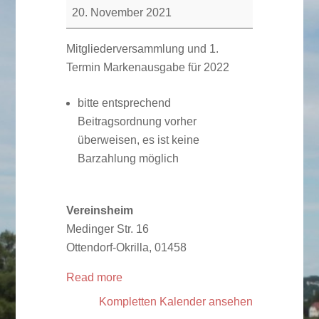
und
20. November 2021
1.
Termin
Mitgliederversammlung und 1.
Markenausgabe
Termin Markenausgabe für 2022
für
2022
bitte entsprechend
Beitragsordnung vorher
überweisen, es ist keine
Barzahlung möglich
Vereinsheim
Medinger Str. 16
Ottendorf-Okrilla
,
01458
Read more
Kompletten Kalender ansehen