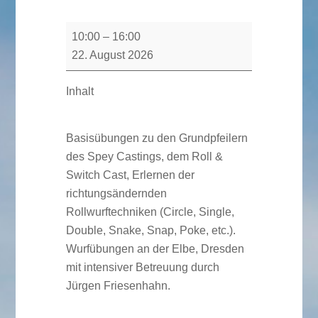
Wurfkurs
10:00
–
16:00
Spey
22. August 2026
Casting
mit
Inhalt
der
Einhandrute
Basisübungen zu den Grundpfeilern
für
des Spey Castings, dem Roll &
Fortgeschrittene
Switch Cast, Erlernen der
mit
richtungsändernden
Jürgen
Rollwurftechniken (Circle, Single,
Friesenhahn
Double, Snake, Snap, Poke, etc.).
/
Wurfübungen an der Elbe, Dresden
Termin
mit intensiver Betreuung durch
1
Jürgen Friesenhahn.